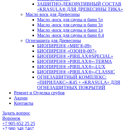
ЗАЩИТНО-ДЕКОРАТИВНЫЙ СОСТАВ
«KRASULA® ДЛЯ ДРЕВЕСИНЫ ТИКА»
Масло воск для Древесины
Масло -воск для сауны и бани 5л
Масло -воск для сауны и бани 3л
Масло -воск для сауны и бани 1л
Масло -воск для сауны и бани 0.4
Огнезащита для Древесины
БИОПИРЕН® «МИГ®-09»
БИОПИРЕН® «ОЗОН®-007»
БИОПИРЕН® «PIRILAX®SPECIAL»
БИОПИРЕН® «PIRILAX®»-TERMA
БИОПИРЕН® «PIRILAX®»-LUX
БИОПИРЕН® «PIRILAX®»-CLASSIC
ОГНЕЗАЩИТНЫЙ КОМПЛЕКС:
«ПИРИЛАКС»-К45 + «KRASULA» ДЛЯ
ОГНЕЗАЩИТНЫХ ПОКРЫТИЙ
Ремонт и Отделка срубов
Акции
Контакты
Задать вопрос
Воронеж
+7 905 652 25 25
+7 980 348 7467