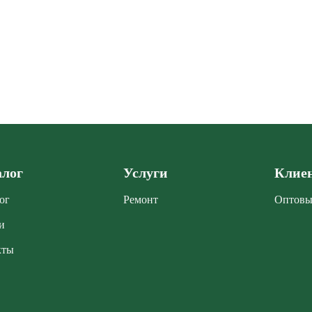
алог
Услуги
Клие
ог
Ремонт
Оптовы
и
кты